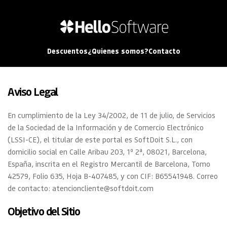
Descuentos
¿Quienes somos?
Contacto
Aviso Legal
En cumplimiento de la Ley 34/2002, de 11 de julio, de Servicios 
de la Sociedad de la Información y de Comercio Electrónico 
(LSSI-CE), el titular de este portal es SoftDoit S.L., con 
domicilio social en Calle Aribau 203, 1º 2ª, 08021, Barcelona, 
España, inscrita en el Registro Mercantil de Barcelona, Tomo 
42579, Folio 635, Hoja B-407485, y con CIF: B65541948. Correo 
de contacto: atencioncliente@softdoit.com
Objetivo del Sitio