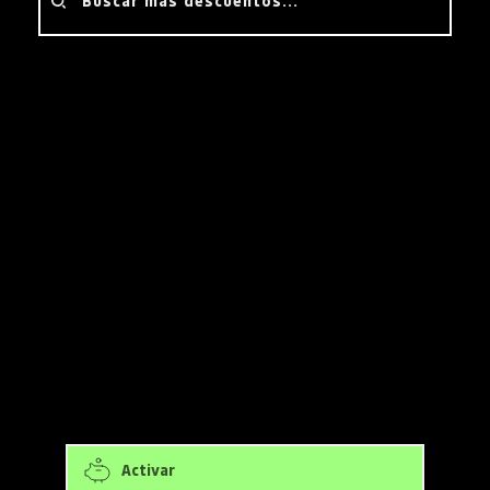
Buscar más descuentos...
¿Cómo lograr el descuento?
Oferta de cupones y códigos 
promocionales para 
ActiveCampaign
Descuentos en ActiveCampaign:
14 días de prueba gratis
Activar