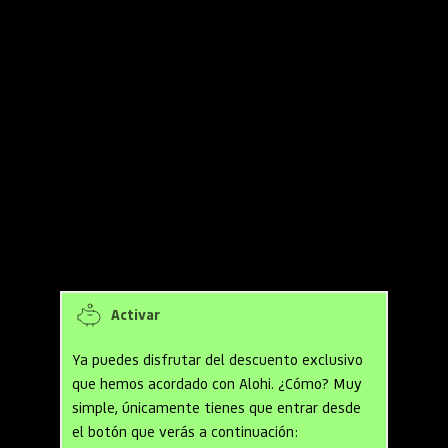
promocionales para Alohi
Descuento Alohi:
3 meses gratis en el plan anual de su 
solución 
Fax.Plus
4 meses gratis en el plan anual de 
su solución Sign.Plus
Activar
Ya puedes disfrutar del descuento exclusivo 
que hemos acordado con Alohi. ¿Cómo? Muy 
simple, únicamente tienes que entrar desde 
el botón que verás a continuación: