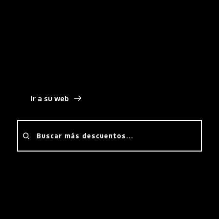
administrativos, reducir la huella de carbono de tu 
oficina y garantizar que tus datos críticos estén 
siempre protegidos bajo los estándares de 
privacidad más exigentes del mundo.
Ir a su web
Buscar más descuentos...
¿Cómo lograr el descuento?
Oferta de cupones y códigos 