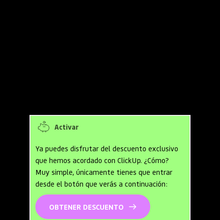
Oferta de cupones y códigos 
promocionales para ClickUp
Descuentos en ClickUp: 
10% de 
descuento
 en cualquier plan de 
pago.
Activar
Ya puedes disfrutar del descuento exclusivo 
que hemos acordado con ClickUp. ¿Cómo? 
Muy simple, únicamente tienes que entrar 
desde el botón que verás a continuación:
OBTENER DESCUENTO