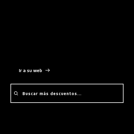
Gracias a los descuentos disponibles, tu empresa 
puede acceder a esta plataforma con una inversión 
más ajustada, con la ventaja adicional de sustituir 
varias aplicaciones por una sola, reduciendo así los 
costes, simplificando licencias y mejorando la 
integración de flujos de trabajo.
Ir a su web
Buscar más descuentos...
¿Cómo lograr el descuento?