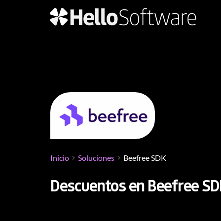
Inicio
Soluciones
Beefree SDK
Descuentos en Beefree SD
Descuentos en Beefree SDK
, un editor de di
altamente personalizable, que permite a las e