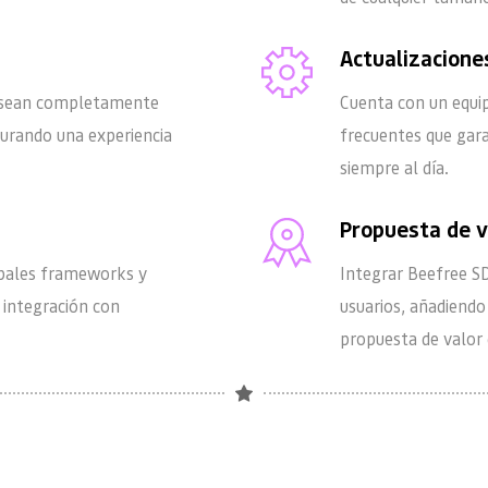
Actualizacione
s sean completamente 
Cuenta con un equip
gurando una experiencia 
frecuentes que gara
siempre al día.
s
Propuesta de v
pales frameworks y 
Integrar Beefree SD
 integración con 
usuarios, añadiendo
propuesta de valor