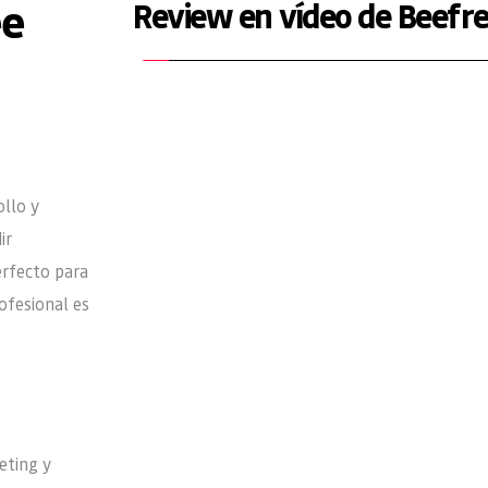
e 
Review en vídeo de Beefr
llo y 
r 
rfecto para 
fesional es 
ting y 