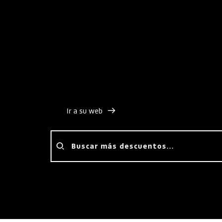
Con los descuentos en Beefree SDK para start
su solución de 
correo electrónico white-label
código
, que incluye creadores drag-and-drop y 
facilitando la creación de correos electrónicos
tus aplicaciones.
Ir a su web
Buscar más descuentos...