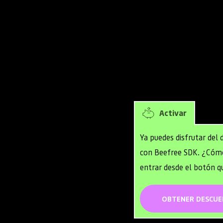
50% de descuen
ectrónicos, páginas de 
agoten los crédito
tamente en sus 
Soporte acelerado
Para Startups con
ibilidad, lo que lo 
hasta $5M en finan
adores que buscan 
ia de diseño intuitiva.
Activar
 un 
creador de 
n drag-and-drop
 en sus 
Ya puedes disfrutar del
páginas de destino y pop-
con Beefree SDK. ¿Cómo
entrar desde el botón q
zables y fáciles de 
OBTENER DESCU
ra mejorar la creación 