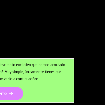
to
 durante el segundo año (o cuando se 
s del primer año).
.
 menos de 3 años desde su fundación y 
ciación total.
 descuento exclusivo que hemos acordado 
? Muy simple, únicamente tienes que 
ue verás a continuación:
ENTO