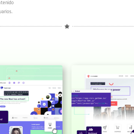
tenido 
arios. 