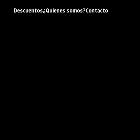
Descuentos
¿Quienes somos?
Contacto
el descuento?
s y códigos promocionales 
K
tos
 de Beefree SDK para los planes Core 
ante el primer año.