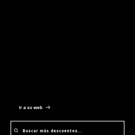
Destaca por su facilidad de 
integración con 
plataformas de eCommerce
 como 
WooCommerce, PrestaShop y Magento, lo que 
permite a los comerciantes configurar y 
personalizar sus pasarelas de pago de manera 
rápida.
Con su enfoque en 
la seguridad y la flexibilidad
, 
es una opción clave para negocios que buscan una 
solución completa para sus necesidades de pagos.
Ir a su web
Buscar más descuentos...