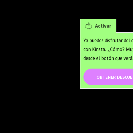
1 mes gratis en to
a especialmente para 
ón o base de datos al 
elocidad absoluta y la 
Activar
a tus proyectos sobre la 
oud Platform, 
Ya puedes disfrutar del
ores para que puedas 
con Kinsta. ¿Cómo? Muy 
io.
desde el botón que verá
OBTENER DESCU
um
 utilizando las 
loud y su red de nivel 
 en fracciones de 
.
rial
 gracias a su 