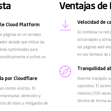
sta
Ventajas de 
Velocidad de c
le Cloud Platform
Al combinar la red 
 páginas en un servidor 
ultrarrápido y alma
dor aislado que utiliza las 
las páginas web alo
inas optimizadas para 
en sus tiempos de c
omáticamente si sufres un 
Tranquilidad ab
a por Cloudflare
Duerme tranquilo sa
operativo. El siste
n costes ocultos. El 
minutos (720 veces 
mpresarial, detección y 
técnico de forma au
o de sitios y mitigación de 