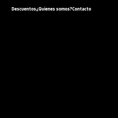
Descuentos
¿Quienes somos?
Contacto
el descuento?
s y códigos promocionales 