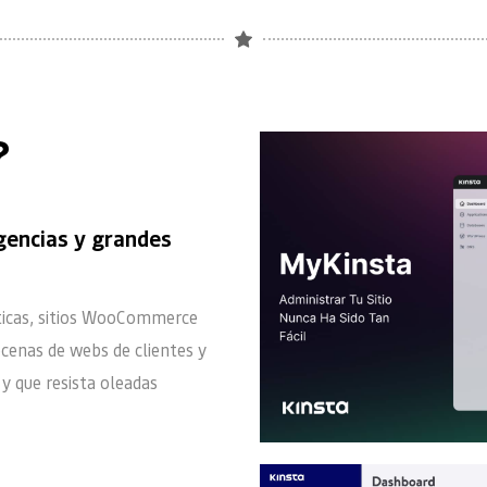
?
encias y grandes 
ticas, sitios WooCommerce 
cenas de webs de clientes y 
y que resista oleadas 