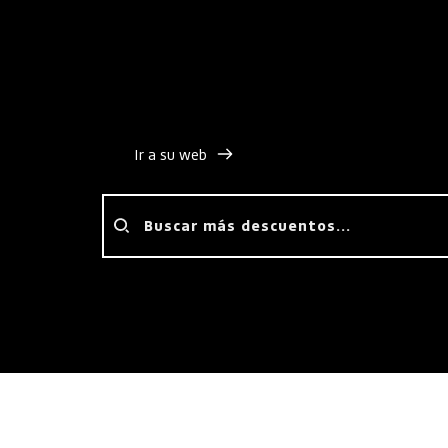
infraestructura de alojamiento web de primer ni
conversiones, al mejor precio. Una oportunidad
abandonar los hostings compartidos lentos y di
potencia, estabilidad y soporte del sector clou
Ir a su web
Buscar más descuentos...