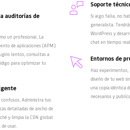
Soporte técnic
 auditorías de 
Si algo falla, no h
generalista. Tendrá
WordPress y desarro
mo un profesional. La 
chat en tiempo real 
ento de aplicaciones (APM) 
ugins lentos, consultas a 
Entornos de pr
ódigo para optimizar tu 
Haz experimentos, a
diseño de tu web sin
ligente
una copia idéntica 
necesarios y publíc
 confusos. Administra tus 
icas detalladas de ancho de 
hé y limpia la CDN global 
 de usar.