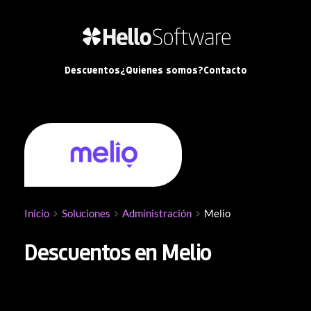
Descuentos
¿Quienes somos?
Contacto
Inicio
Soluciones
Administración
Melio
Descuentos en Melio
Melio
 es una 
plataforma de pagos y facturación
diseñada para que las empresas gestionen y 