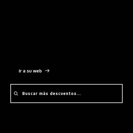
tiempo real de la actividad del negocio.
Además, incorpora funcionalidades como 
programación de pagos
, flujos de aprobación y 
pagos internacionales
, ayudando a las empresas a 
centralizar y optimizar su operativa financiera.
Ir a su web
Buscar más descuentos...
¿Cómo lograr el descuento?