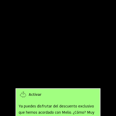
Oferta de cupones y códigos 
promocionales para Melio
Obtén 30 días gratis en Melio
 desde 
el momento de tu registro.
Usa todas las funcionalidades de 
pagos, facturación y gestión 
financiera de la plataforma, para que 
optimices el flujo de caja de tu 
empresa sin compromisos.
Activar
Ya puedes disfrutar del descuento exclusivo 
que hemos acordado con Melio. ¿Cómo? Muy 