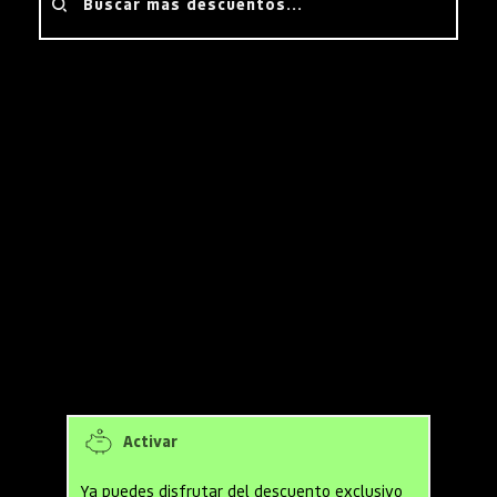
Buscar más descuentos...
¿Cómo lograr el descuento?
Oferta de cupones y códigos 
promocionales para Typewise
Obtén 
30 días de prueba gratuita 
de Typewise
 para explorar todas 
sus funcionalidades.
Activar
Ya puedes disfrutar del descuento exclusivo 